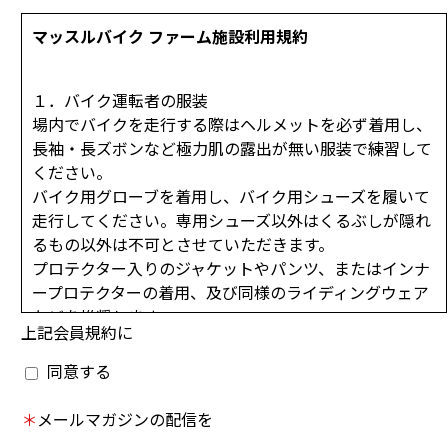
マッスルバイク ファーム施設利用規約
１．バイク運転者の服装
場内でバイクを走行する際はヘルメットを必ず着用し、
長袖・長ズボンなど極力肌の露出が無い服装で練習して
ください。
バイク用グローブを着用し、バイク用シューズを履いて
走行してください。専用シューズ以外はくるぶしが隠れ
るもの以外は不可とさせていただきます。
プロテクター入りのジャケットやパンツ、またはインナ
ープロテクターの着用、及び同様のライディングウェア
などを推奨します。
上記会員規約に
２．走行車両規定
同意する
コース走行安全管理上の為、外周コースは最高速度15キ
ロ以下での走行とさせて頂きます。（但し貸切り走行
＊
メールマガジンの配信を
時、イベント等でのデモンストレーション時は除く）