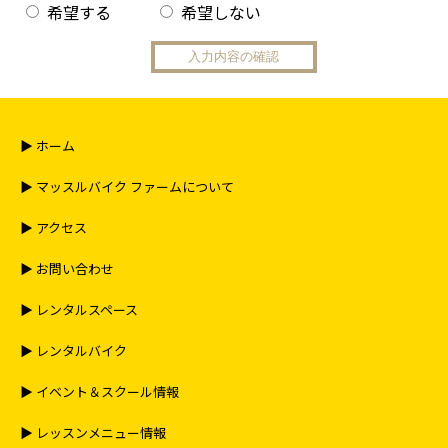
環境基本法の規定に基づく周辺地域の騒音基準を遵守す
希望する
希望しない
る為、JMCA（全国二輪車用品連合会認定）マークや
E（国連欧州経済委員会規制適合品）マークの付いた適
合マフラーを装備した車両以外は来場をお断り申し上げ
ます。
上記適合品を使用していてもスタッフが著しく音量が大
▶︎ ホーム
きいと判断した場合、当日の走行ができないおそれがあ
りますので、予めご了承ください。
▶︎ マッスルバイク ファームについて
オイル・ラジエター液・ガソリンなどの漏れ、ブレーキ
キャリパー、車輪脱落の恐れなどがないよう、確実に整
▶︎ アクセス
備された車両に限り入場・走行できるものとし整備不良
▶︎ お問い合わせ
車両は走行できません。
コース上にオイルなどを飛散されると転倒事故などの原
▶︎ レンタルスペース
因となり大変危険です。よって過度のオイル飛散の場合
はオイル処理清掃費を請求させて頂きますので、オイル
▶︎ レンタルバイク
漏れなど無いよう走行前に十分に整備点検をお願い致し
ます。
▶︎ イベント＆スクール情報
他の走行者に危険や迷惑を及ぼす恐れがあるとスタッフ
▶︎ レッスンメニュー情報
が判断した車両は走行できません。