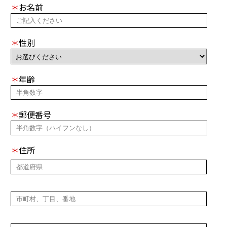
＊
お名前
＊
性別
＊
年齢
＊
郵便番号
＊
住所