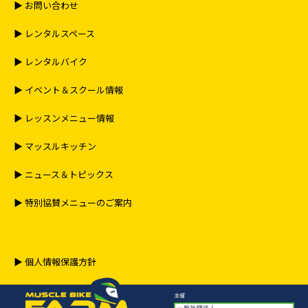
る場合は車体をすぐに起こし、速やかにコース外にお出
▶︎ お問い合わせ
し頂いた上スタッフにご連絡をお願いいたします。
パイロンやマーカーなどを移動させてしまった場合はご
▶︎ レンタルスペース
自身にて元の位置に戻し、設備への破損などが確認され
▶︎ レンタルバイク
た場合はスタッフまでご連絡をお願いいたします。
万一、コース上で重大な事故などが発生または目撃した
▶︎ イベント＆スクール情報
場合は、すぐにスタッフまでご連絡ください。
▶︎ レッスンメニュー情報
６．施設のご利用について
施設のレンタルサービス利用者には都度、運転免許証と
▶︎ マッスルキッチン
会員証のご提示、ならびに情報内容の複写（スキャンニ
▶︎ ニュース＆トピックス
ング）に対し同意することをお願いいたします。
スタッフ事務所には入退場の受付時、緊急連絡の場合以
▶︎ 特別協賛メニューのご案内
外は一般の方の出入りと使用を禁止とさせていただきま
す。倉庫や車庫も同様とさせていただきます。
休憩所（待合室）は休憩できる人数が限られるため、混
雑の際には長居せずに譲り合って使用するよう心掛けて
▶︎ 個人情報保護方針
ください。
施設内美化のためタバコのポイ捨て、ごみのポイ捨ては
主催