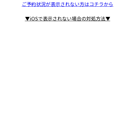
ご予約状況が表示されない方はコチラから
りますので、予めご了承ください。
オイル・ラジエター液・ガソリンなどの漏れ、ブレーキ
▼iOSで表示されない場合の対処方法▼
キャリパー、車輪脱落の恐れなどがないよう、確実に整
備された車両に限り入場・走行できるものとし整備不良
車両は走行できません。
コース上にオイルなどを飛散されると転倒事故などの原
因となり大変危険です。よって過度のオイル飛散の場合
はオイル処理清掃費を請求させて頂きますので、オイル
漏れなど無いよう走行前に十分に整備点検をお願い致し
ます。
他の走行者に危険や迷惑を及ぼす恐れがあるとスタッフ
が判断した車両は走行できません。
３．走行上の心得
外周コースは原則として駐停車禁止（各課題ゾーンから
侵入する車両を譲る場合とコースアウト時を除く）、反
時計回り（＝左回り）になり、他の走行車両を追い抜く
行為は禁止とさせていただきます。（貸切りの場合は除