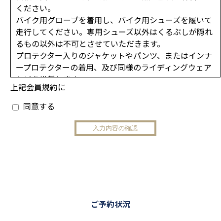
ください。
バイク用グローブを着用し、バイク用シューズを履いて
走行してください。専用シューズ以外はくるぶしが隠れ
るもの以外は不可とさせていただきます。
プロテクター入りのジャケットやパンツ、またはインナ
ープロテクターの着用、及び同様のライディングウェア
などを推奨します。
上記会員規約に
２．走行車両規定
同意する
コース走行安全管理上の為、外周コースは最高速度15キ
ロ以下での走行とさせて頂きます。（但し貸切り走行
時、イベント等でのデモンストレーション時は除く）
環境基本法の規定に基づく周辺地域の騒音基準を遵守す
る為、JMCA（全国二輪車用品連合会認定）マークや
E（国連欧州経済委員会規制適合品）マークの付いた適
合マフラーを装備した車両以外は来場をお断り申し上げ
ます。
ご予約状況
上記適合品を使用していてもスタッフが著しく音量が大
きいと判断した場合、当日の走行ができないおそれがあ