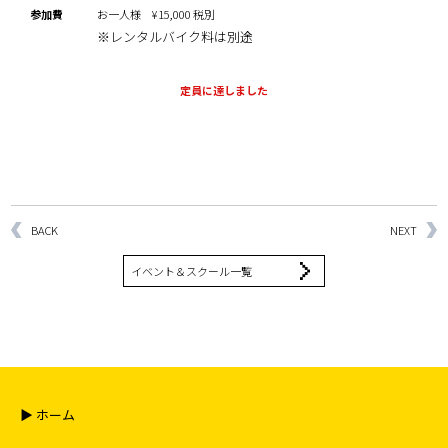
参加費
お一人様 ¥15,000 税別
※レンタルバイク料は別途
定員に達しました
BACK
NEXT
イベント＆スクール一覧
▶︎ ホーム