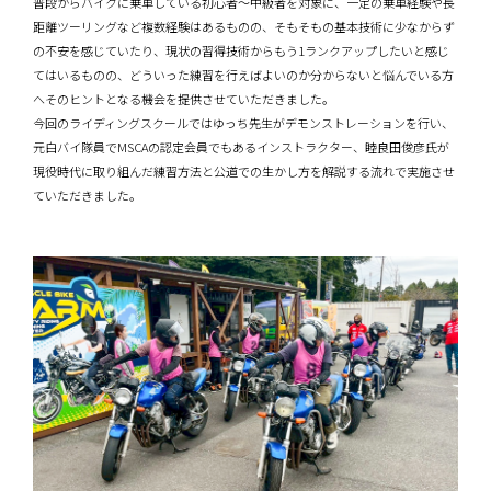
普段からバイクに乗車している初心者〜中級者を対象に、一定の乗車経験や長
距離ツーリングなど複数経験はあるものの、そもそもの基本技術に少なからず
の不安を感じていたり、現状の習得技術からもう1ランクアップしたいと感じ
てはいるものの、どういった練習を行えばよいのか分からないと悩んでいる方
へそのヒントとなる機会を提供させていただきました。
今回のライディングスクールではゆっち先生がデモンストレーションを行い、
元白バイ隊員でMSCAの認定会員でもあるインストラクター、睦良田俊彦氏が
現役時代に取り組んだ練習方法と公道での生かし方を解説する流れで実施させ
ていただきました。