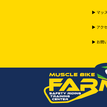
▶︎ マ
▶︎ アク
▶︎ お問