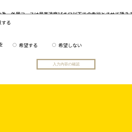
の為、外周コースは最高速度15キロ以下での走行とさせて頂き
モンストレーション時は除く）
意する
づく周辺地域の騒音基準を遵守する為、JMCA（全国二輪車用
会規制適合品）マークの付いた適合マフラーを装備した車両以
を
希望する
希望しない
いてもスタッフが著しく音量が大きいと判断した場合、当日の
了承ください。
・ガソリンなどの漏れ、ブレーキキャリパー、車輪脱落の恐れ
入場・走行できるものとし整備不良車両は走行できません。
を飛散されると転倒事故などの原因となり大変危険です。よっ
を請求させて頂きますので、オイル漏れなど無いよう走行前に
惑を及ぼす恐れがあるとスタッフが判断した車両は走行できま
て駐停車禁止（各課題ゾーンから侵入する車両を譲る場合とコ
）になり、他の走行車両を追い抜く行為は禁止とさせていただ