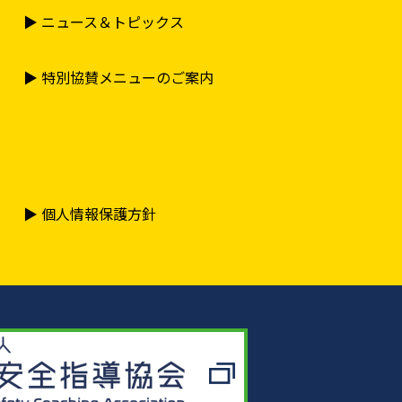
▶︎ ニュース＆トピックス
場合は周囲の安全を確認
▶︎ 特別協賛メニューのご案内
一台ずつ徐行にて進入・
の安全を把握しながらそ
▶︎ 個人情報保護方針
、速やかにコース外にお
備への破損などが確認さ
ご連絡ください。