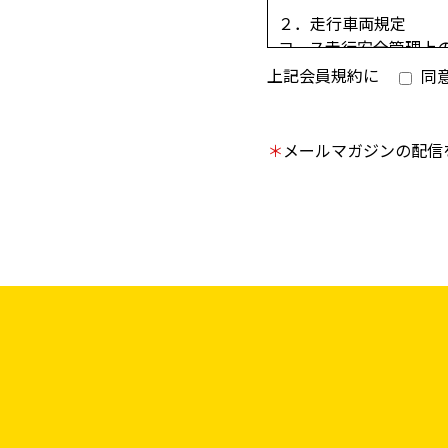
２．走行車両規定
コース走行安全管理上
時、イベント等でのデ
上記会員規約に
同
環境基本法の規定に基
E（国連欧州経済委員
げます。
＊
メールマガジンの配信
上記適合品を使用して
ありますので、予めご
オイル・ラジエター液
整備された車両に限り
コース上にオイルなど
合はオイル処理清掃費
致します。
他の走行者に危険や迷
３．走行上の心得
外周コースは原則とし
反時計回り（＝左回り