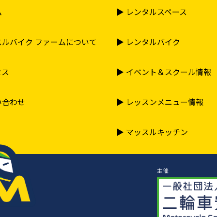
ム
▶︎ レンタルスペース
よって先行車が停止し明らかに進路を譲っていると判断される
徐行にて行ってください。
常に把握し、自分の限界を超えた走行はしないでください。
ッスルバイク ファームについて
▶︎ レンタルバイク
スアウト方法
アウトは周囲の安全を確認のうえ一時停止し、所定の場所から
セス
▶︎ イベント＆スクール情報
点灯させて合図を送ってください。
ら外周コースに入る車両を優先とし、外周コース走行車は周囲
い合わせ
▶︎ レッスンメニュー情報
いたします。
ブルの場合
▶︎ マッスルキッチン
には皆様方にご協力お願い頂きます。
出た場合や車両に破損が認められる場合は車体をすぐに起こし
にご連絡をお願いいたします。
どを移動させてしまった場合はご自身にて元の位置に戻し、設
主催
でご連絡をお願いいたします。
な事故などが発生または目撃した場合は、すぐにスタッフまで
いて