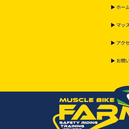
は除く）
▶︎ ホー
但し、何らかの理由に
したうえで追い越しを
走行中は周りの状況を
▶︎ マ
４．コースイン・コー
場内へのコースイン・
▶︎ アク
退場し、方向指示器を
場内は各課題ゾーンか
▶︎ お問
れらを譲るようお願い
５．コース上でのトラ
転倒者などが出た場合
転倒によってオイルが
出し頂いた上スタッフ
パイロンやマーカーな
れた場合はスタッフま
万一、コース上で重大
６．施設のご利用につ