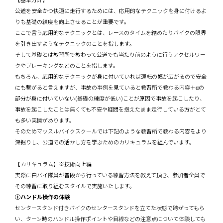
公道を安全かつ快適に走行するためには、応用的なテクニックを身に付けるよ
りも基礎の練度を向上させることが重要です。
ここで言う応用的なテクニックとは、レースのタイムを縮めたりバイクの限界
を引き出すようなテクニックのことを指します。
そして基礎とは教習所で教わって公道でも当たり前のように行うアクセルワー
クやブレーキングなどのことを指します。
もちろん、応用的なテクニックが身に付いていれば運転の幅が広がるので安全
にも繋がると言えますが、事故の事例を見ていると教習所で教わる内容＋αの
部分が身に付いていない(基礎の練度が低い)ことが原因で事故を起こしたり、
事故を起こしたことは無くても不安や疑問を抱えたまま走行している方がとて
も多い実情があります。
そのためマッスルバイクスクールでは下記のような教習所で教わる内容をより
深掘りし、公道での活かし方を学ぶためのカリキュラムを組んでいます。
【カリキュラム】※技術向上編
実際に白バイ隊員が普段から行っている練習方法を教えて頂き、参加者全員で
その練習に取り組むスタイルで実施いたします。
①ハンドル操作の体験
センタースタンド付きバイクのセンタースタンドを立てた状態で跨がってもら
い、ターン時のハンドル操作ポイントや目線などの注意点について体験しても