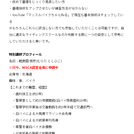
・改めて基礎をじっくり見直したい方
・基礎技術をアップさせたいが練習方法が分からない
・YouTube「マッスルバイクちゃんねる」で現在も基本技術はチェックしてい
る
※もちろんこれらに該当しない方でも参加していただくことは可能ですが、自
分に適正なライディングスクールなのか判断する際に一つの目安として参考に
していただけると幸いです。
特別講師プロフィール
名前：睦良田 俊彦(むらた としひこ)
※只今、MSCA認定会員に申請中
出身地：北海道
趣味：車、バイク
【これまでの職歴、経歴】
・歯科技工士(約2年)
・警察官として約15年間勤務(白バイ隊員歴約10年)
・警察学校卒業後は交番勤務を約3年半経て交通部門へ
・白バイによる大規模マラソン大会先導
・白バイによる大統領車列先導
・県警主催白バイ大会優勝
・巡査部長の階級で依願退職