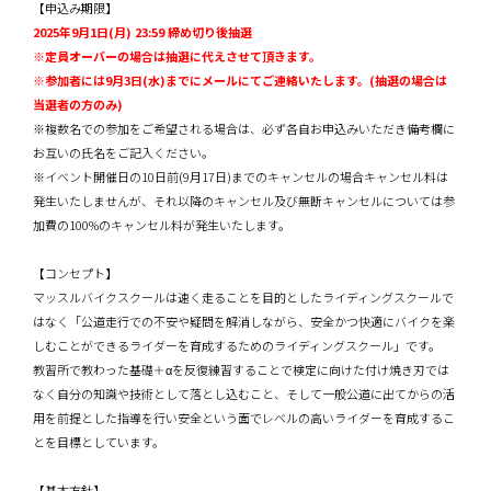
【申込み期限】
2025年9月1日(月) 23:59 締め切り後抽選
※定員オーバーの場合は抽選に代えさせて頂きます。
※参加者には9月3日(水)までにメールにてご連絡いたします。(抽選の場合は
当選者の方のみ)
※複数名での参加をご希望される場合は、必ず各自お申込みいただき備考欄に
お互いの氏名をご記入ください。
※イベント開催日の10日前(9月17日)までのキャンセルの場合キャンセル料は
発生いたしませんが、それ以降のキャンセル及び無断キャンセルについては参
加費の100%のキャンセル料が発生いたします。
【コンセプト】
マッスルバイクスクールは速く走ることを目的としたライディングスクールで
はなく「公道走行での不安や疑問を解消しながら、安全かつ快適にバイクを楽
しむことができるライダーを育成するためのライディングスクール」です。
教習所で教わった基礎＋αを反復練習することで検定に向けた付け焼き刃では
なく自分の知識や技術として落とし込むこと、そして一般公道に出てからの活
用を前提とした指導を行い安全という面でレベルの高いライダーを育成するこ
とを目標としています。
【基本方針】