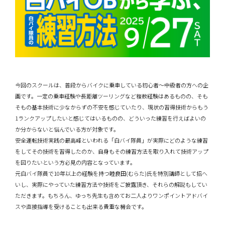
今回のスクールは、普段からバイクに乗車している初心者〜中級者の方への企
画です。一定の乗車経験や長距離ツーリングなど複数経験はあるものの、そも
そもの基本技術に少なからずの不安を感じていたり、現状の習得技術からもう
1ランクアップしたいと感じてはいるものの、どういった練習を行えばよいの
か分からないと悩んでいる方が対象です。
安全運転技術実践の最高峰といわれる「白バイ隊員」が実際にどのような練習
をしてその技術を習得したのか、自身もその練習方法を取り入れて技術アップ
を図りたいという方必見の内容となっています。
元白バイ隊員で10年以上の経験を持つ睦良田(むらた)氏を特別講師として招へ
いし、実際にやっていた練習方法や技術をご披露頂き、それらの解説もしてい
ただきます。もちろん、ゆっち先生も含めてお二人よりワンポイントアドバイ
スや直接指導を受けることも出来る貴重な機会です。