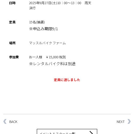
日時
2025年9月27日(土)10：00～13：00 雨天
決行
定員
15名(抽選)
※申込み期限9/1
場所
マッスルバイク ファーム
参加費
お一人様 ￥15,000 税別
※レンタルバイク料は別途
定員に達しました
BACK
NEXT
イベント＆スクール一覧