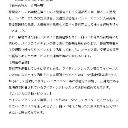
【自分の強み、専門分野】
警察官として15年間在職中白バイ警察官として交通部門の第一線として活躍
し、ライダーのための安全講習、交通安全啓発イベント、マラソン大会先導、
警衛警護時の先導、大統領車列先導など白バイ警察官として様々な経験を積ん
できました。
また、県警主催の白バイ大会にて優勝経験もあり、白バイ新隊員の育成等にも
携わり、バイクのライディング等に関して指導経験もあります。 警察官在職中
は交通取り締まりをメインとして活動してました。 オービス係、交通事故係等
の経験もあるためオービスや交通事故等の知識もあります。
【現在の活動】
警察官を退職してからは夢でもある、ライディングレッスン等のライダーさん
のためになるバイク活動を出来る場所を作るべくYouTuber(臨時駐車場ちゃん
ねる)として活動してます。バイクイベント等に積極的に参加し、出身地である
北海道で開催されているライディングレッスンで講師も務めております。
【これからの活動・ビジョン】
ライディングレッスン講師、バイク系YouTuberとしてライダーさんが安心、安
全にバイクライフを楽しめるよう、白バイ時代に培った知識や技術を伝えてい
きたいと思っております。