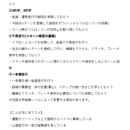
らう
②0の字、8の字
・低速、通常走行の旋回を実践してもらう
・今回はUターンを意識した旋回を行う(ハンドルフルロックへの挑戦)
・ターン時のフルロックへの恐怖心を取り除いてもらう
③千鳥走行(Ｕターン練習の基礎)
・スラロームコースを利用して、低速で千鳥走行を行う
・左右の細かいターンを連続して行い、繊細なアクセル、クラッチ、ブレーキ
操作を体感してもらう
・クラッチ操作有りのターンに慣れてきたらクラッチ操作をしないターンに挑
戦
④一本橋走行
・一本橋を使い低速走行を行う
・目線の重要性、体の位置(重心)、ステップの使い方などを学んでもらう
・繊細なクラッチ、ブレーキ操作の必要性についても体感してもらう
※内容は参加者レベルによって変更する場合があります。
【こんな方にオススメ】
・通勤やツーリングなどで普段からバイクに乗車している
・公道走行は一定の経験値を有している