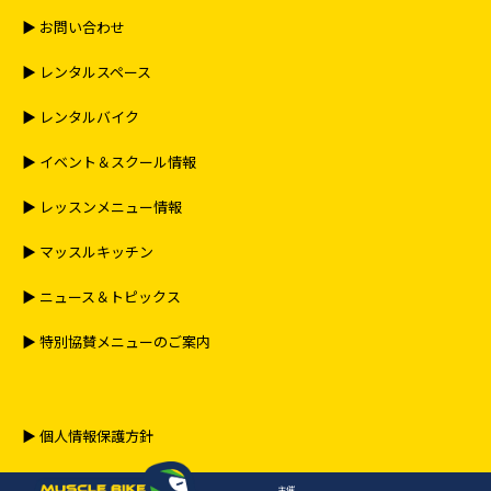
りますので、予めご了承ください。
▶︎ お問い合わせ
オイル・ラジエター液・ガソリンなどの漏れ、ブレーキ
▶︎ レンタルスペース
キャリパー、車輪脱落の恐れなどがないよう、確実に整
備された車両に限り入場・走行できるものとし整備不良
▶︎ レンタルバイク
車両は走行できません。
コース上にオイルなどを飛散されると転倒事故などの原
▶︎ イベント＆スクール情報
因となり大変危険です。よって過度のオイル飛散の場合
はオイル処理清掃費を請求させて頂きますので、オイル
▶︎ レッスンメニュー情報
漏れなど無いよう走行前に十分に整備点検をお願い致し
▶︎ マッスルキッチン
ます。
他の走行者に危険や迷惑を及ぼす恐れがあるとスタッフ
▶︎ ニュース＆トピックス
が判断した車両は走行できません。
▶︎ 特別協賛メニューのご案内
３．走行上の心得
外周コースは原則として駐停車禁止（各課題ゾーンから
侵入する車両を譲る場合とコースアウト時を除く）、反
▶︎ 個人情報保護方針
時計回り（＝左回り）になり、他の走行車両を追い抜く
行為は禁止とさせていただきます。（貸切りの場合は除
主催