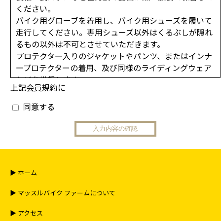
ください。
バイク用グローブを着用し、バイク用シューズを履いて
走行してください。専用シューズ以外はくるぶしが隠れ
るもの以外は不可とさせていただきます。
プロテクター入りのジャケットやパンツ、またはインナ
ープロテクターの着用、及び同様のライディングウェア
などを推奨します。
上記会員規約に
２．走行車両規定
同意する
コース走行安全管理上の為、外周コースは最高速度15キ
ロ以下での走行とさせて頂きます。（但し貸切り走行
時、イベント等でのデモンストレーション時は除く）
環境基本法の規定に基づく周辺地域の騒音基準を遵守す
る為、JMCA（全国二輪車用品連合会認定）マークや
E（国連欧州経済委員会規制適合品）マークの付いた適
▶︎ ホーム
合マフラーを装備した車両以外は来場をお断り申し上げ
▶︎ マッスルバイク ファームについて
ます。
上記適合品を使用していてもスタッフが著しく音量が大
▶︎ アクセス
きいと判断した場合、当日の走行ができないおそれがあ