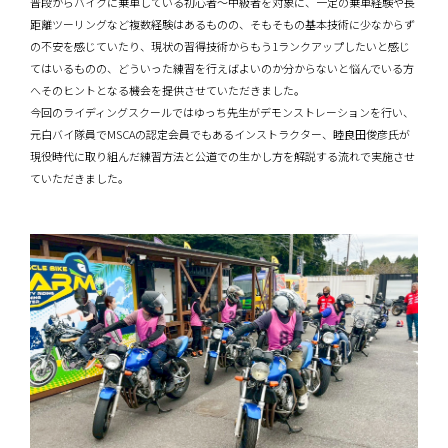
普段からバイクに乗車している初心者〜中級者を対象に、一定の乗車経験や長
距離ツーリングなど複数経験はあるものの、そもそもの基本技術に少なからず
の不安を感じていたり、現状の習得技術からもう1ランクアップしたいと感じ
てはいるものの、どういった練習を行えばよいのか分からないと悩んでいる方
へそのヒントとなる機会を提供させていただきました。
今回のライディングスクールではゆっち先生がデモンストレーションを行い、
元白バイ隊員でMSCAの認定会員でもあるインストラクター、睦良田俊彦氏が
現役時代に取り組んだ練習方法と公道での生かし方を解説する流れで実施させ
ていただきました。