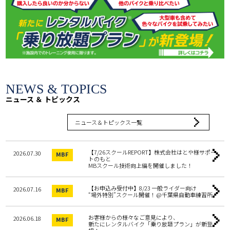
ニュース ＆ トピックス
ニュース＆トピックス一覧
【7/26スクールREPORT】株式会社はとや様サポー
2026.07.30
MBF
トのもと
MBスクール技術向上編を開催しました！
【お申込み受付中】8/23 一般ライダー向け
2026.07.16
MBF
“場外特別”スクール開催！ @千葉県自動車練習所
お客様からの様々なご意見により、
2026.06.18
MBF
新たにレンタルバイク「乗り放題プラン」が新登