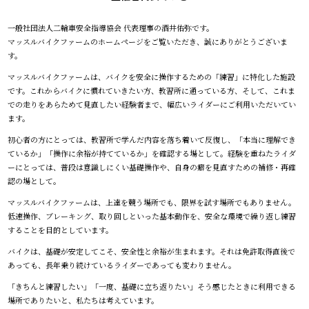
一般社団法人二輪車安全指導協会 代表理事の酒井佑弥です。
マッスルバイクファームのホームページをご覧いただき、誠にありがとうございま
す。
マッスルバイクファームは、バイクを安全に操作するための「練習」に特化した施設
です。これからバイクに慣れていきたい方、教習所に通っている方、そして、これま
での走りをあらためて見直したい経験者まで、幅広いライダーにご利用いただいてい
ます。
初心者の方にとっては、教習所で学んだ内容を落ち着いて反復し、「本当に理解でき
ているか」「操作に余裕が持てているか」を確認する場として。経験を重ねたライダ
ーにとっては、普段は意識しにくい基礎操作や、自身の癖を見直すための補修・再確
認の場として。
マッスルバイクファームは、上達を競う場所でも、限界を試す場所でもありません。
低速操作、ブレーキング、取り回しといった基本動作を、安全な環境で繰り返し練習
することを目的としています。
バイクは、基礎が安定してこそ、安全性と余裕が生まれます。それは免許取得直後で
あっても、長年乗り続けているライダーであっても変わりません。
「きちんと練習したい」「一度、基礎に立ち返りたい」そう感じたときに利用できる
場所でありたいと、私たちは考えています。