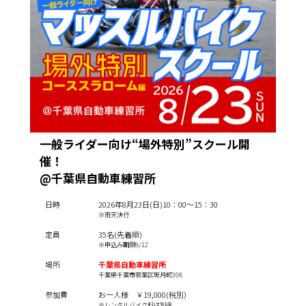
一般ライダー向け“場外特別”スクール開
催！
@千葉県自動車練習所
日時
2026年8月23日(日)10：00～15：30
※雨天決行
定員
35名(先着順)
※申込み期限8/12
場所
千葉県自動車練習所
千葉県千葉市若葉区坂月町308
参加費
お一人様 ￥19,000(税別)
※レンタルバイク料は別途