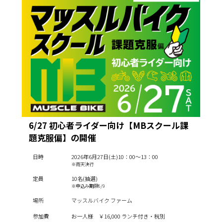
6/27 初心者ライダー向け【MBスクール課
題克服偏】の開催
日時
2026年6月27日(土)10：00～13：00
※雨天決行
定員
10名(抽選)
※申込み期限6/9
場所
マッスルバイク ファーム
参加費
お一人様 ￥16,000 ランチ付き・税別